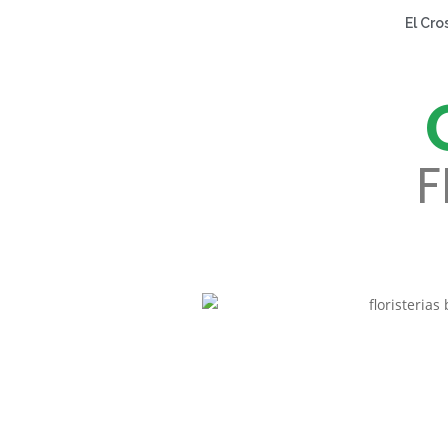
El Cro
F