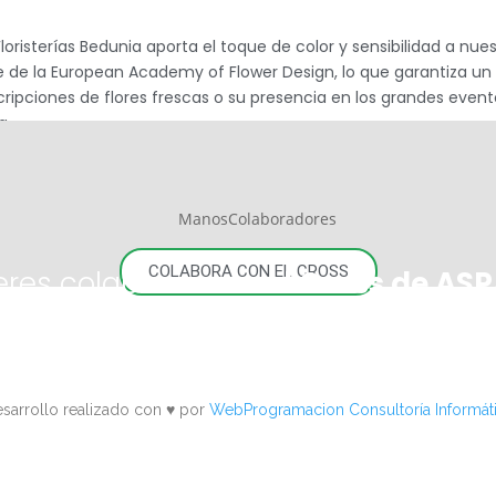
risterías Bedunia aporta el toque de color y sensibilidad a nuestr
 de la European Academy of Flower Design, lo que garantiza un a
cripciones de flores frescas o su presencia en los grandes event
a.
COLABORA CON EL CROSS
eres colaborar con
el Cross de AS
sarrollo realizado con ♥️ por
WebProgramacion Consultoría Informát