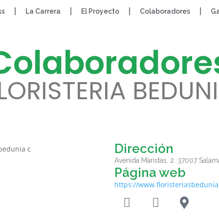
ss
La Carrera
El Proyecto
Colaboradores
Ga
Colaboradore
LORISTERIA BEDUN
Dirección
Avenida Maristas, 2. 37007 Sala
Página web
https://www.floristeriasbeduni