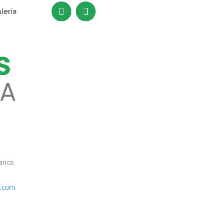
lería
s
IA
manca
a.com