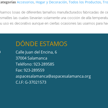
Categorías
Accesorios
,
Hogar y Decoración
,
Todos los Productos
,
Tro
samos losas de diferentes tamaños manufacturados fabricadas de c
smaltes las cuales llevarían solamente una cocción de alta temperatur
u uso es decorativo aunque en ciertas ocasiones las usamos para hac
DÓNDE ESTAMOS
a
Calle Juan del Encina, 6
37004 Salamanca
Teléfono: 923-289585
Fax: 923-289559
aspacesalamanca@aspacesalamanca.org
C.I.F: G-37021573