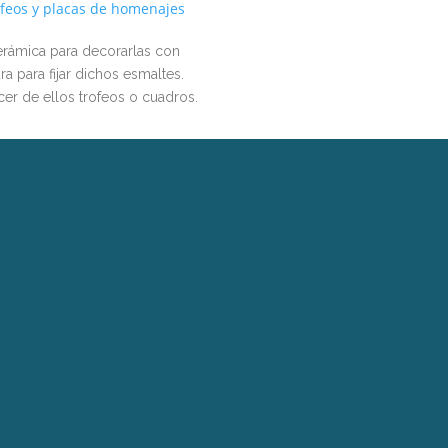
feos y placas de homenajes
erámica para decorarlas con
a para fijar dichos esmaltes.
er de ellos trofeos o cuadros.