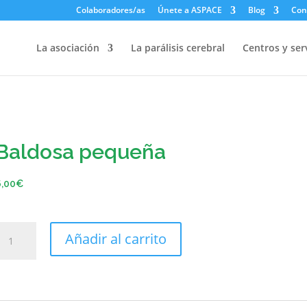
Colaboradores/as
Únete a ASPACE
Blog
Con
La asociación
La parálisis cerebral
Centros y ser
Baldosa pequeña
6,00
€
Añadir al carrito