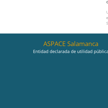
U
e
S
ASPACE Salamanca
Entidad declarada de utilidad públic