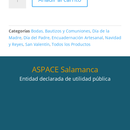
Categorías
Bodas, Bautizos y Comuniones
,
Día de la
Madre
,
Día del Padre
,
Encuadernación Artesanal
,
Navidad
y Reyes
,
San Valentín
,
Todos los Productos
ASPACE Salamanca
Entidad declarada de utilidad pública