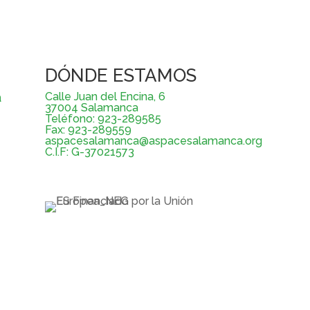
DÓNDE ESTAMOS
a
Calle Juan del Encina, 6
37004 Salamanca
Teléfono: 923-289585
Fax: 923-289559
aspacesalamanca@aspacesalamanca.org
C.I.F: G-37021573