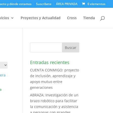
acto y dónde estamos
Suscríbete
ÁREA PRIVADA
0 elementos
vicios
Proyectos y Actualidad
Cross
Tienda
Entradas recientes
CUENTA CONMIGO: proyecto
de inclusión, aprendizaje y
apoyo mutuo entre
generaciones
a
ABRAZA: Investigación de un
brazo robótico para facilitar
la comunicación y asistencia
a personas con grandes