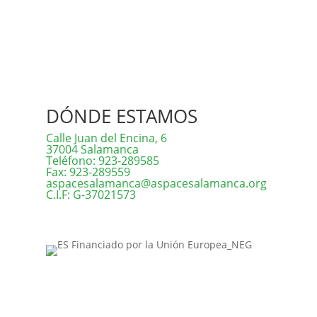
DÓNDE ESTAMOS
a
Calle Juan del Encina, 6
37004 Salamanca
Teléfono: 923-289585
Fax: 923-289559
aspacesalamanca@aspacesalamanca.org
C.I.F: G-37021573