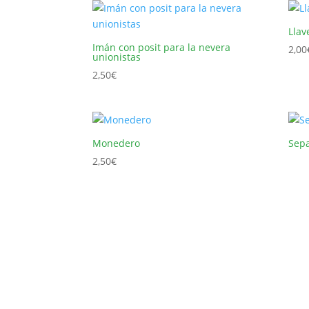
Llav
Imán con posit para la nevera
2,00
unionistas
2,50
€
Monedero
Sep
2,50
€