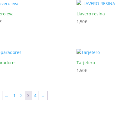
ero eva
Llavero resina
€
1,50
€
aradores
Tarjetero
1,50
€
←
1
2
3
4
→