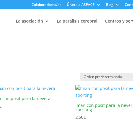
Colaboradores/as
Únete a ASPACE
Blog
Cont
La asociación
La parálisis cerebral
Centros y ser
 con posit para la nevera
Imán con posit para la never
€
sporting
2,50
€