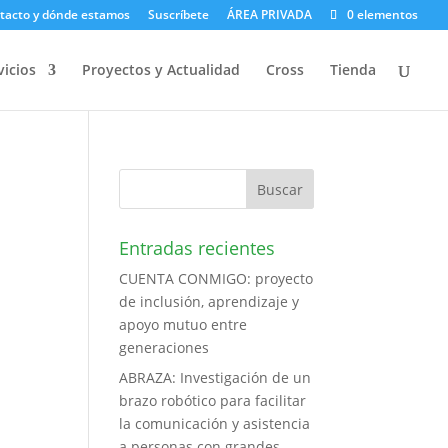
tacto y dónde estamos
Suscríbete
ÁREA PRIVADA
0 elementos
vicios
Proyectos y Actualidad
Cross
Tienda
Entradas recientes
CUENTA CONMIGO: proyecto
de inclusión, aprendizaje y
apoyo mutuo entre
generaciones
ABRAZA: Investigación de un
brazo robótico para facilitar
la comunicación y asistencia
a personas con grandes